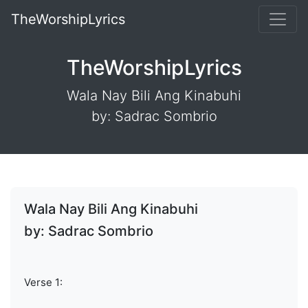
TheWorshipLyrics
TheWorshipLyrics
Wala Nay Bili Ang Kinabuhi
by: Sadrac Sombrio
Wala Nay Bili Ang Kinabuhi
by: Sadrac Sombrio
Verse 1: