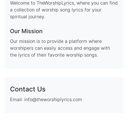
Welcome to TheWorshipLyrics, where you can find
a collection of worship song lyrics for your
spiritual journey.
Our Mission
Our mission is to provide a platform where
worshipers can easily access and engage with
the lyrics of their favorite worship songs.
Contact Us
Email: info@theworshiplyrics.com