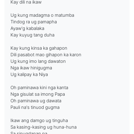
Kay dili na ikaw
Ug kung madagma o matumba
Tindog ra ug pamapha
Ayaw'g kabalaka
Kay kuyug tang duha
Kay kung kinsa ka gahapon
Dili pasabot mao gihapon ka karon
Ug kung imo lang dawaton
Nga ikaw hinigugma
Ug kalipay ka Niya
Oh paminawa kini nga kanta
Nga gisulat sa imong Papa
Oh paminawa ug dawata
Pauli na's tinuod gugma
Ikaw ang damgo ug tinguha
Sa kasing-kasing ug huna-huna
Sa sinugdanan pa