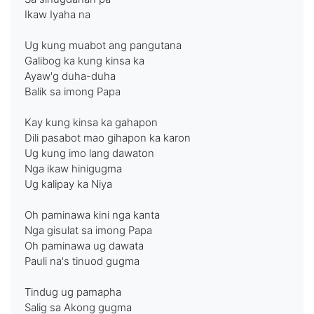
Ikaw Iyaha na
Ug kung muabot ang pangutana
Galibog ka kung kinsa ka
Ayaw'g duha-duha
Balik sa imong Papa
Kay kung kinsa ka gahapon
Dili pasabot mao gihapon ka karon
Ug kung imo lang dawaton
Nga ikaw hinigugma
Ug kalipay ka Niya
Oh paminawa kini nga kanta
Nga gisulat sa imong Papa
Oh paminawa ug dawata
Pauli na's tinuod gugma
Tindug ug pamapha
Salig sa Akong gugma