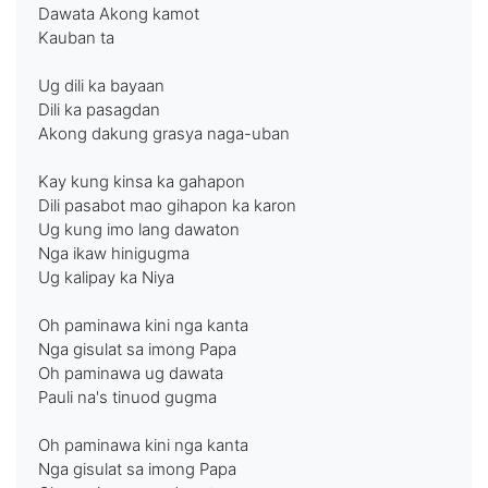
Dawata Akong kamot
Kauban ta
Ug dili ka bayaan
Dili ka pasagdan
Akong dakung grasya naga-uban
Kay kung kinsa ka gahapon
Dili pasabot mao gihapon ka karon
Ug kung imo lang dawaton
Nga ikaw hinigugma
Ug kalipay ka Niya
Oh paminawa kini nga kanta
Nga gisulat sa imong Papa
Oh paminawa ug dawata
Pauli na's tinuod gugma
Oh paminawa kini nga kanta
Nga gisulat sa imong Papa