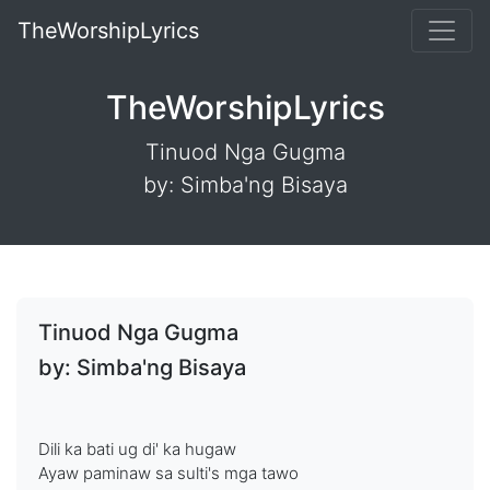
TheWorshipLyrics
TheWorshipLyrics
Tinuod Nga Gugma
by: Simba'ng Bisaya
Tinuod Nga Gugma
by: Simba'ng Bisaya
Dili ka bati ug di' ka hugaw
Ayaw paminaw sa sulti's mga tawo