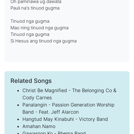
Oh paminawa ug dawata
Pauli na's tinuod gugma
Tinuod nga gugma
Mao ning tinuod nga gugma
Tinuod nga gugma
Si Hesus ang tinuod nga gugma
Related Songs
Christ Be Magnified - The Belonging Co &
Cody Carnes
Panalangin - Passion Generation Worship
Band - Feat. Jeff Alarcon
Hangtud May Kinabuhi - Victory Band
Amahan Namo
Gawasnon Ko - Rhema Band