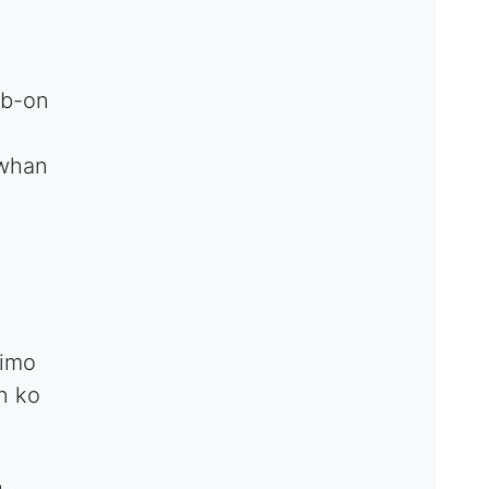
ob-on
awhan
nimo
n ko