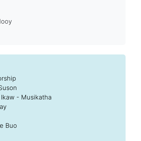
looy
orship
Suson
 Ikaw - Musikatha
nay
ne Buo