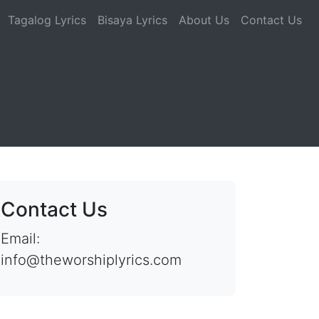
Tagalog Lyrics
Bisaya Lyrics
About Us
Contact Us
Contact Us
Email:
info@theworshiplyrics.com