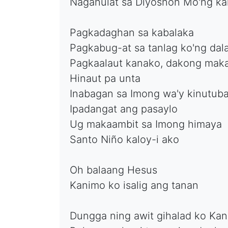
Nagahulat sa Diyosnon Mo'ng ka
Pagkadaghan sa kabalaka
Pagkabug-at sa tanlag ko'ng dal
Pagkaalaut kanako, dakong maka
Hinaut pa unta
Inabagan sa Imong wa'y kinutub
Ipadangat ang pasaylo
Ug makaambit sa Imong himaya
Santo Niño kaloy-i ako
Oh balaang Hesus
Kanimo ko isalig ang tanan
Dungga ning awit gihalad ko Ka