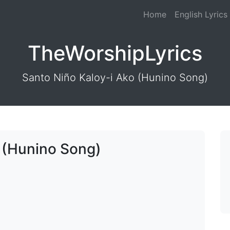
Home
English Lyrics
TheWorshipLyrics
Santo Niño Kaloy-i Ako (Hunino Song)
 (Hunino Song)