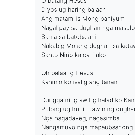
O batang Hesus
Diyos ug haring balaan
Ang matam-is Mong pahiyum
Nagalipay sa dughan nga masul
Sama sa batobalani
Nakabig Mo ang dughan sa kat
Santo Niño kaloy-i ako
Oh balaang Hesus
Kanimo ko isalig ang tanan
Dungga ning awit gihalad ko Ka
Pulong ug huni tuaw ning dugha
Nga nagadayeg, nagasimba
Nangamuyo nga mapaubsanong