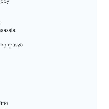
looy
a
sasala
ang grasya
nimo