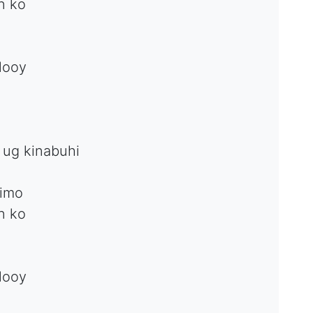
n ko
looy
 ug kinabuhi
nimo
n ko
looy