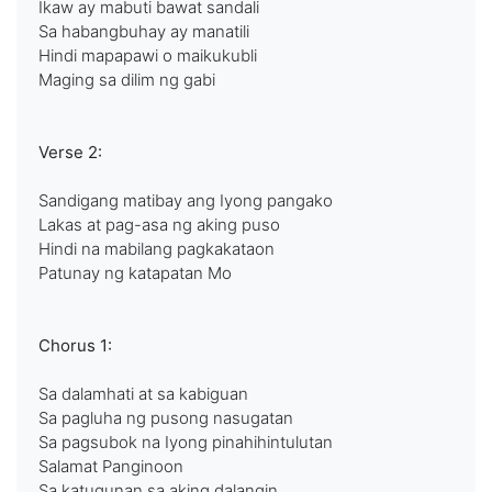
Ikaw ay mabuti bawat sandali
Sa habangbuhay ay manatili
Hindi mapapawi o maikukubli
Maging sa dilim ng gabi
Verse 2:
Sandigang matibay ang Iyong pangako
Lakas at pag-asa ng aking puso
Hindi na mabilang pagkakataon
Patunay ng katapatan Mo
Chorus 1:
Sa dalamhati at sa kabiguan
Sa pagluha ng pusong nasugatan
Sa pagsubok na Iyong pinahihintulutan
Salamat Panginoon
Sa katugunan sa aking dalangin