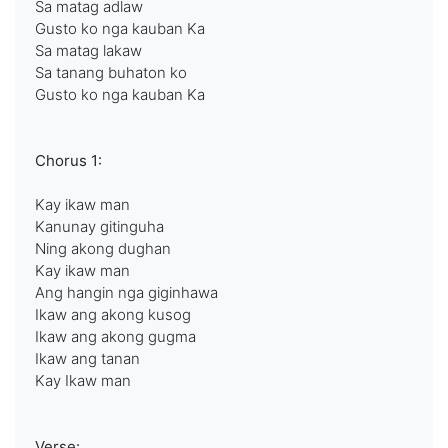
Sa matag adlaw
Gusto ko nga kauban Ka
Sa matag lakaw
Sa tanang buhaton ko
Gusto ko nga kauban Ka
Chorus 1:
Kay ikaw man
Kanunay gitinguha
Ning akong dughan
Kay ikaw man
Ang hangin nga giginhawa
Ikaw ang akong kusog
Ikaw ang akong gugma
Ikaw ang tanan
Kay Ikaw man
Verse: