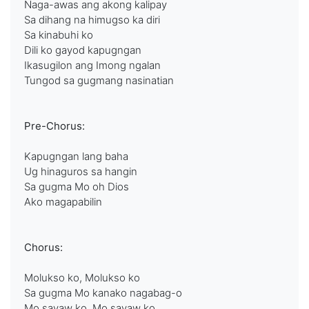
Naga-awas ang akong kalipay
Sa dihang na himugso ka diri
Sa kinabuhi ko
Dili ko gayod kapugngan
Ikasugilon ang Imong ngalan
Tungod sa gugmang nasinatian
Pre-Chorus:
Kapugngan lang baha
Ug hinaguros sa hangin
Sa gugma Mo oh Dios
Ako magapabilin
Chorus:
Molukso ko, Molukso ko
Sa gugma Mo kanako nagabag-o
Mo sayaw ko, Mo sayaw ko