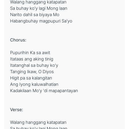
Walang hanggang katapatan
Sa buhay ko'y lagi Mong laan
Narito dahil sa biyaya Mo
Habangbuhay magpupuri Sa'yo
Chorus:
Pupurihin Ka sa awit
Itataas ang aking tinig
Itatanghal sa buhay ko'y
Tanging Ikaw, O Diyos
Higit pa sa kalangitan
Ang Iyong kaluwalhatian
Kadakilaan Mo'y 'di mapapantayan
Verse:
Walang hanggang katapatan
Sa buhay ko'y lagi Mong laan