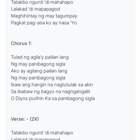
Tatakbo ngunit 'di mahahapo
Lalakad 'di mapapagod
Maghihintay ng may tagumpay
Pagkat pag-asa ko ay nasa 'Yo
Chorus 1:
Tulad ng agila'y paiilan lang
Ng may panibagong sigla
Ako ay agilang paiilan lang
Ng may panibagong sigla
Ikaw ang hangin na nagtutulak sa akin
Sa ibabaw ng bagyo na nagngangalit
O Diyos purihin Ka sa panibagong sigla
Verse: - (2X)
Tatakbo ngunit 'di mahahapo
Lalakad 'di mapapagod