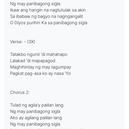
Ng may panibagong sigla
Ikaw ang hangin na nagtutulak sa akin
Sa ibabaw ng bagyo na nagngangalit
O Diyos purihin Ka sa panibagong sigla
Verse: - (3X)
Tatakbo ngunit 'di mahahapo
Lalakad 'di mapapagod
Maghihintay ng may tagumpay
Pagkat pag-asa ko ay nasa 'Yo
Chorus 2:
Tulad ng agila'y paiilan lang
Ng may panibagong sigla
Ako ay agilang paiilan lang
Ng may panibagong sigla