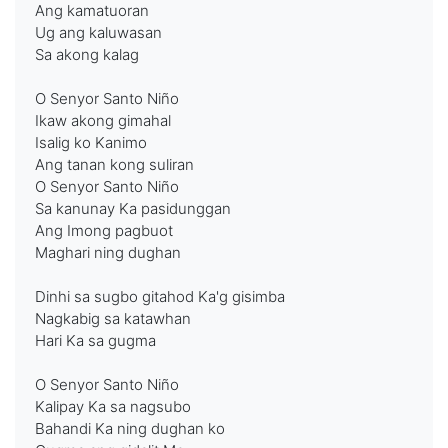
Ang kamatuoran
Ug ang kaluwasan
Sa akong kalag
O Senyor Santo Niño
Ikaw akong gimahal
Isalig ko Kanimo
Ang tanan kong suliran
O Senyor Santo Niño
Sa kanunay Ka pasidunggan
Ang Imong pagbuot
Maghari ning dughan
Dinhi sa sugbo gitahod Ka'g gisimba
Nagkabig sa katawhan
Hari Ka sa gugma
O Senyor Santo Niño
Kalipay Ka sa nagsubo
Bahandi Ka ning dughan ko