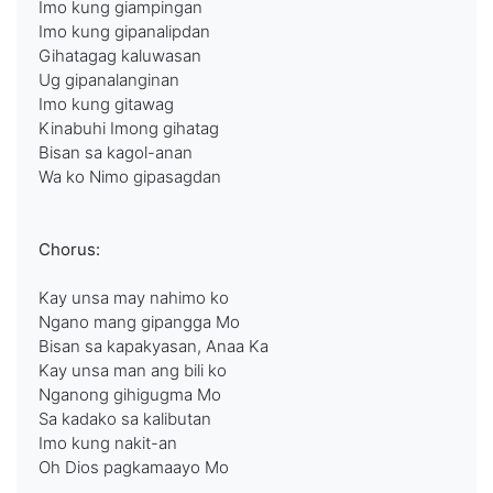
Imo kung giampingan
Imo kung gipanalipdan
Gihatagag kaluwasan
Ug gipanalanginan
Imo kung gitawag
Kinabuhi Imong gihatag
Bisan sa kagol-anan
Wa ko Nimo gipasagdan
Chorus:
Kay unsa may nahimo ko
Ngano mang gipangga Mo
Bisan sa kapakyasan, Anaa Ka
Kay unsa man ang bili ko
Nganong gihigugma Mo
Sa kadako sa kalibutan
Imo kung nakit-an
Oh Dios pagkamaayo Mo