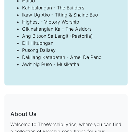
Halad
Kahibulongan - The Builders
Ikaw Ug Ako - Titing & Shaine Buo
Highest - Victory Worship
Gikinahanglan Ka - The Asidors
Ang Bitoon Sa Langit (Pastorila)
Dili Hitupngan
Pusong Dalisay
Dakilang Katapatan - Arnel De Pano
Awit Ng Puso - Musikatha
About Us
Welcome to TheWorshipLyrics, where you can find
a collection of worship song lyrics for your