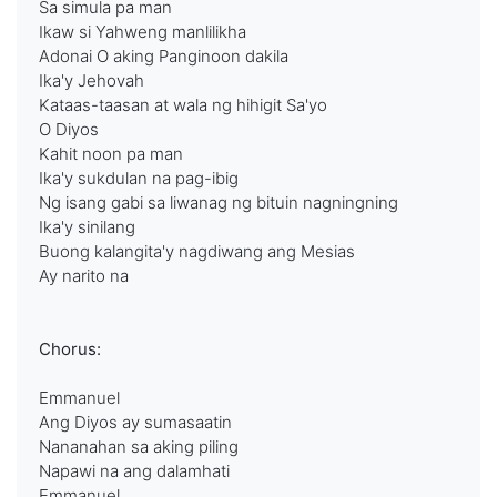
Sa simula pa man
Ikaw si Yahweng manlilikha
Adonai O aking Panginoon dakila
Ika'y Jehovah
Kataas-taasan at wala ng hihigit Sa'yo
O Diyos
Kahit noon pa man
Ika'y sukdulan na pag-ibig
Ng isang gabi sa liwanag ng bituin nagningning
Ika'y sinilang
Buong kalangita'y nagdiwang ang Mesias
Ay narito na
Chorus:
Emmanuel
Ang Diyos ay sumasaatin
Nananahan sa aking piling
Napawi na ang dalamhati
Emmanuel