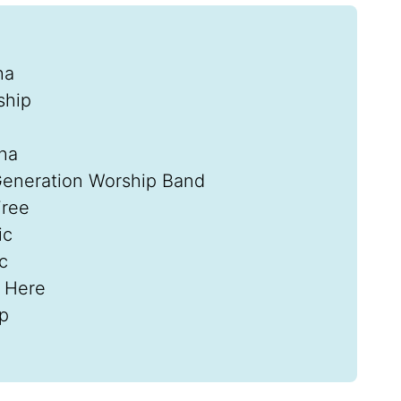
ha
ship
ha
eneration Worship Band
Free
ic
c
e Here
ip