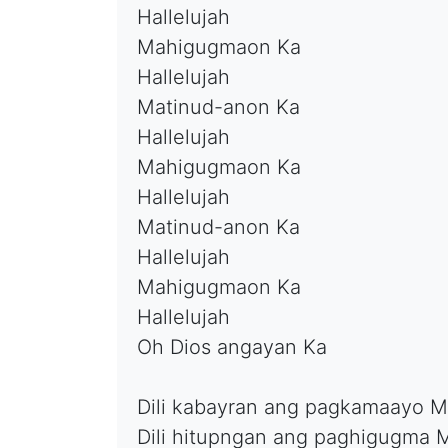
Hallelujah
Mahigugmaon Ka
Hallelujah
Matinud-anon Ka
Hallelujah
Mahigugmaon Ka
Hallelujah
Matinud-anon Ka
Hallelujah
Mahigugmaon Ka
Hallelujah
Oh Dios angayan Ka
Dili kabayran ang pagkamaayo 
Dili hitupngan ang paghigugma 