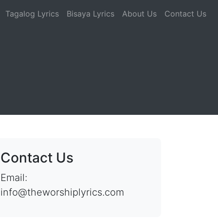
Tagalog Lyrics
Bisaya Lyrics
About Us
Contact Us
Contact Us
Email:
info@theworshiplyrics.com