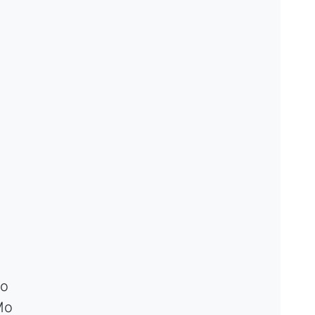
Mo
Mo