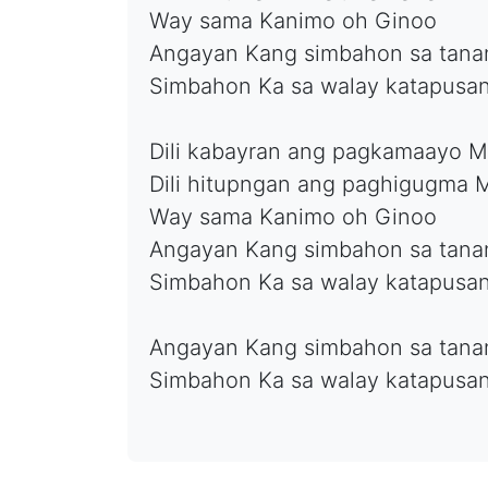
Way sama Kanimo oh Ginoo
Angayan Kang simbahon sa tana
Simbahon Ka sa walay katapusa
Dili kabayran ang pagkamaayo 
Dili hitupngan ang paghigugma 
Way sama Kanimo oh Ginoo
Angayan Kang simbahon sa tana
Simbahon Ka sa walay katapusa
Angayan Kang simbahon sa tana
Simbahon Ka sa walay katapusa