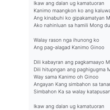
Ikaw ang dalan ug kamatuoran
Kanimo maangkon ko ang kaluw
Ang kinabuhi ko gipakamatyan 
Ako nahinluan sa hamili Mong d
Walay rason nga ihunong ko
Ang pag-alagad Kanimo Ginoo
Dili kabayran ang pagkamaayo 
Dili hitupngan ang paghigugma 
Way sama Kanimo oh Ginoo
Angayan Kang simbahon sa tana
Simbahon Ka sa walay katapusa
Ikaw ang dalan ug kamatuoran