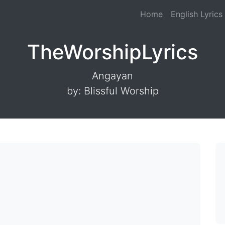
Home
English Lyrics
TheWorshipLyrics
Angayan
by: Blissful Worship