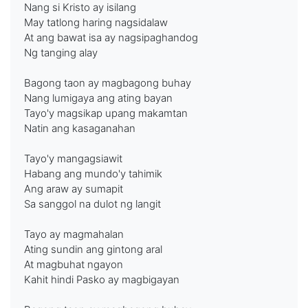
Nang si Kristo ay isilang
May tatlong haring nagsidalaw
At ang bawat isa ay nagsipaghandog
Ng tanging alay
Bagong taon ay magbagong buhay
Nang lumigaya ang ating bayan
Tayo'y magsikap upang makamtan
Natin ang kasaganahan
Tayo'y mangagsiawit
Habang ang mundo'y tahimik
Ang araw ay sumapit
Sa sanggol na dulot ng langit
Tayo ay magmahalan
Ating sundin ang gintong aral
At magbuhat ngayon
Kahit hindi Pasko ay magbigayan