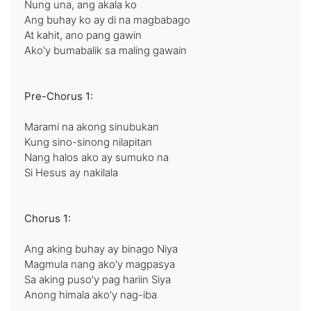
Nung una, ang akala ko
Ang buhay ko ay di na magbabago
At kahit, ano pang gawin
Ako'y bumabalik sa maling gawain
Pre-Chorus 1:
Marami na akong sinubukan
Kung sino-sinong nilapitan
Nang halos ako ay sumuko na
Si Hesus ay nakilala
Chorus 1:
Ang aking buhay ay binago Niya
Magmula nang ako'y magpasya
Sa aking puso'y pag hariin Siya
Anong himala ako'y nag-iba